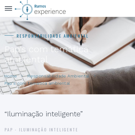
RESPONSABILIDADE AMBIENTAL
Pap's com temática
ambiental
Home
Responsabilidade Ambiental
Pap's com temática ambiental
“Iluminação inteligente”
PAP - ILUMINAÇÃO INTELIGENTE