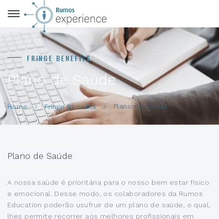
FRINGE BENEFITS
Plano de Saúde
Plano de Saúde
Home
Fringe Benefits
Plano de Saúde
A nossa saúde é prioritária para o nosso bem estar físico
e emocional. Desse modo, os colaboradores da Rumos
Education poderão usufruir de um plano de saúde, o qual,
lhes permite recorrer aos melhores profissionais em