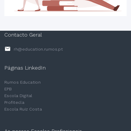
Contacto Geral
rh@education.rumos.pt
Páginas LinkedIn
Rumos Education
EPB
Escola Digital
Profitecla
Escola Ruiz Costa