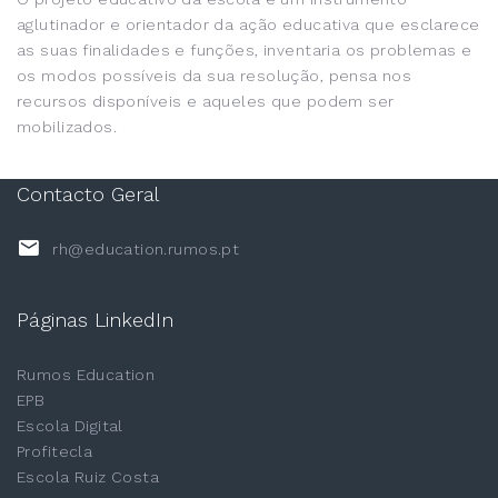
aglutinador e orientador da ação educativa que esclarece
as suas finalidades e funções, inventaria os problemas e
os modos possíveis da sua resolução, pensa nos
recursos disponíveis e aqueles que podem ser
mobilizados.
Contacto Geral
rh@education.rumos.pt
Páginas LinkedIn
Rumos Education
EPB
Escola Digital
Profitecla
Escola Ruiz Costa