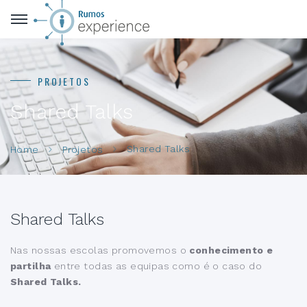
PROJETOS
Shared Talks
Shared Talks
Home
Projetos
Shared Talks
Nas nossas escolas promovemos o
conhecimento e
partilha
entre todas as equipas como é o caso do
Shared Talks.