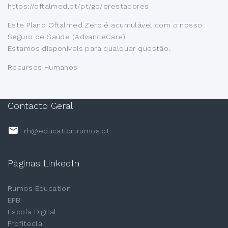
https://oftalmed.pt/pt/go/prestadores
Este Plano Oftalmed Zero é acumulável com o nosso
Seguro de Saúde (AdvanceCare).
Estamos disponíveis para qualquer questão.
Recursos Humanos
Contacto Geral
rh@education.rumos.pt
Páginas LinkedIn
Rumos Education
EPB
Escola Digital
Profitecla